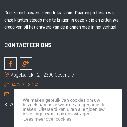
Duurzaam bouwen is een totaalvisie. Daarom proberen wij
onze klanten steeds mee te krijgen in deze visie en zitten we
graag van bij het ontwerp van de plannen mee in het verhaal.
CONTACTEER ONS
Vogelsanck 12 - 2390 Oostmalle
0472 31 80 45
info@mnm-ses.be
We maken gebruik van cookies om uw
BTW BE0849.097.715
bezoek aan onze website aangenamer te
maken. Uiteraard kan u ten alle tijden uw
instellingen voor cookies wijzigen.
Lees meer over cookies